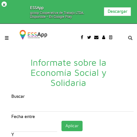
×
ESSApp
Descargar
gcoop Cooperativa de Trabajo LTDA.
Disponible - En Google Play
Pasar al contenido principal
Jump to main content
Informate sobre la
Economía Social y
Solidaria
Buscar
Fecha entre
Aplicar
Y