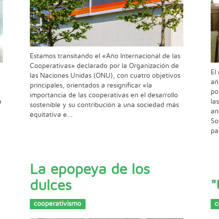
Estamos transitando el «Año Internacional de las
Cooperativas» declarado por la Organización de
El
las Naciones Unidas (ONU), con cuatro objetivos
añ
principales, orientados a resignificar «la
po
importancia de las cooperativas en el desarrollo
a
la
sostenible y su contribución a una sociedad más
an
equitativa e...
So
pa
La epopeya de los
dulces
"
cooperativismo
c