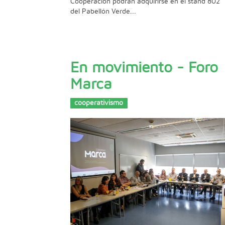
Cooperación podrán adquirirse en el stand 802
del Pabellón Verde...
En movimiento - Foro
Marca
cooperativismo