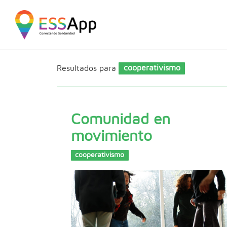
Pasar al contenido principal
Jump to main content
Resultados para
cooperativismo
Comunidad en
movimiento
cooperativismo