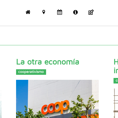
La otra economía
H
i
cooperativismo
c