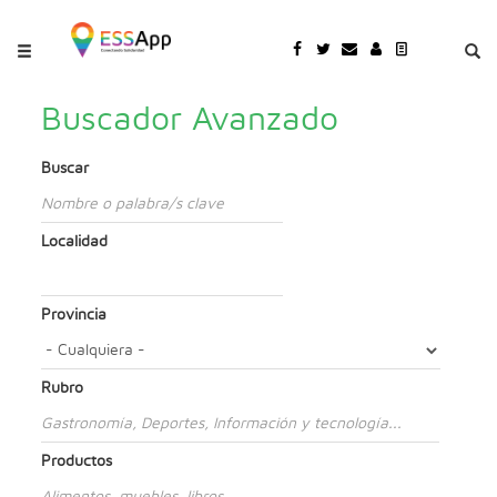
Pasar al contenido principal
Jump to main content
Buscador Avanzado
Buscar
Localidad
Provincia
Rubro
Productos