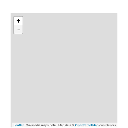
+
-
| Wikimedia maps beta | Map data ©
contributors
Leaflet
OpenStreetMap