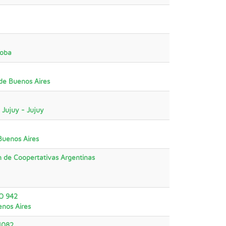
doba
de Buenos Aires
Jujuy - Jujuy
Buenos Aires
 de Coopertativas Argentinas
O 942
enos Aires
1082