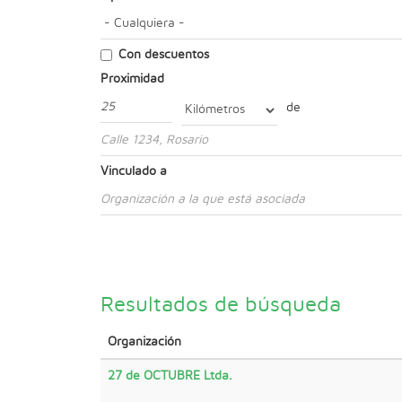
210
65
Con descuentos
Proximidad
de
5469
Distancia
Unidad
Origen
Vinculado a
1047
152
16
Resultados de búsqueda
Organización
27 de OCTUBRE Ltda.