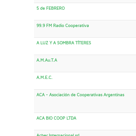
17
5 de FEBRERO
99.9 FM Radio Cooperativa
A LUZ Y A SOMBRA TÍTERES
A.M.Au.T.A
A.M.E.C.
ACA - Asociación de Cooperativas Argentinas
ACA BIO COOP LTDA
Acber Internacional srl