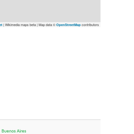
| Wikimedia maps beta | Map data ©
contributors
et
OpenStreetMap
 Buenos Aires