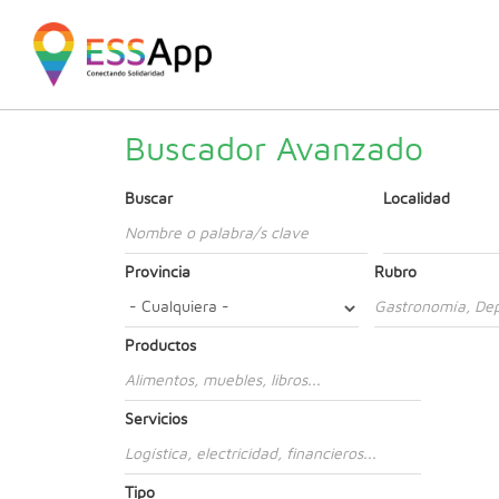
Pasar al contenido principal
Jump to main content
Buscador Avanzado
Buscar
Localidad
Provincia
Rubro
Productos
Servicios
Tipo