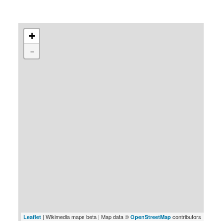
+
-
| Wikimedia maps beta | Map data ©
contributors
Leaflet
OpenStreetMap