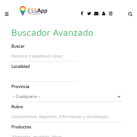
Pasar al contenido principal
Jump to main content
Buscador Avanzado
Buscar
Localidad
Provincia
Rubro
Productos