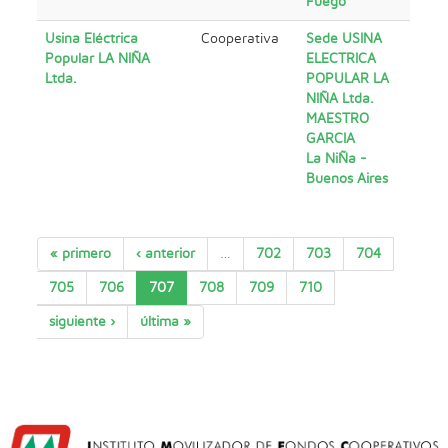
Fuego
Usina Eléctrica
Cooperativa
Sede USINA
Popular LA NIÑA
ELECTRICA
Ltda.
POPULAR LA
NIÑA Ltda.
MAESTRO
GARCIA
La NiÑa -
Buenos Aires
« primero
‹ anterior
…
702
703
704
705
706
707
708
709
710
siguiente ›
última »