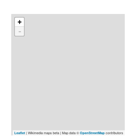
+
-
| Wikimedia maps beta | Map data ©
contributors
Leaflet
OpenStreetMap