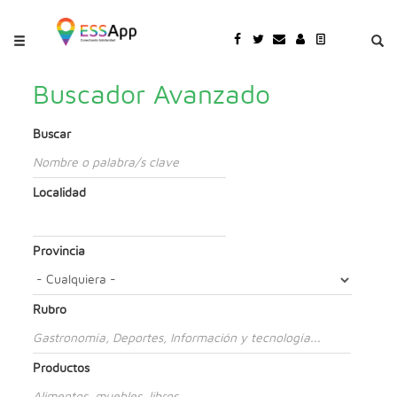
Pasar al contenido principal
Jump to main content
Buscador Avanzado
Buscar
Localidad
Provincia
Rubro
Productos