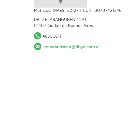
Matricula INAES: 22127 | CUIT: 30707421246
DR. J.F. ARANGUREN 4170
C1407
Ciudad de Buenos Aires
46300811
leonorborisonik@dbya.com.ar