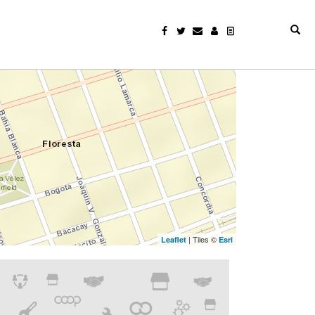
| Tiles ©
Leaflet
Esri