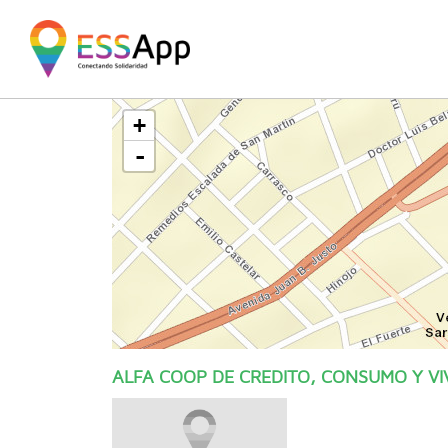
Pasar al contenido principal
Jump to main content
+
-
ALFA COOP DE CREDITO, CONSUMO Y VI