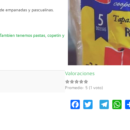
 de empanadas y pascualinas.
 Tambien tenemos pastas
,
copetin y
Valoraciones
Promedio:
5
(
1
voto)
Facebook
Twitter
Tele
W