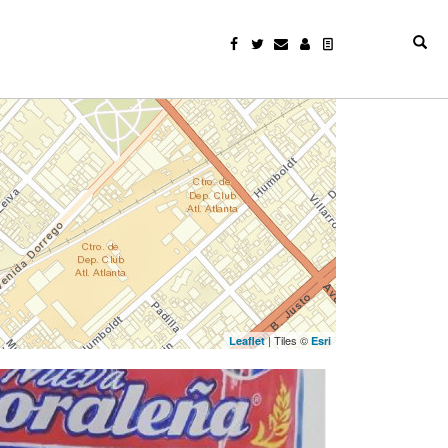
| Tiles ©
Leaflet
Esri