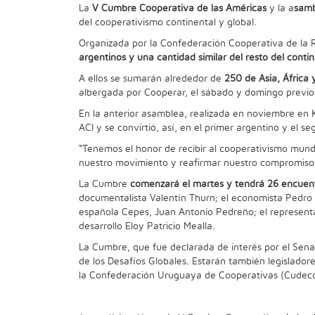
La
V Cumbre Cooperativa de las Américas
y la a
samb
del cooperativismo continental y global.
Organizada por la Confederación Cooperativa de la R
argentinos y una cantidad similar del resto del conti
A ellos se sumarán alrededor de
250 de Asia, África
albergada por Cooperar, el sábado y domingo previo
En la anterior asamblea, realizada en noviembre en 
ACI y se convirtió, así, en el primer argentino y el 
“Tenemos el honor de recibir al cooperativismo mun
nuestro movimiento y reafirmar nuestro compromiso c
La Cumbre
comenzará el martes y tendrá 26 encuentr
documentalista Valentín Thurn; el economista Pedro 
española Cepes, Juan Antonio Pedreño; el representant
desarrollo Eloy Patricio Mealla.
La Cumbre, que fue declarada de interés por el Senad
de los Desafíos Globales. Estarán también legislador
la Confederación Uruguaya de Cooperativas (Cudec