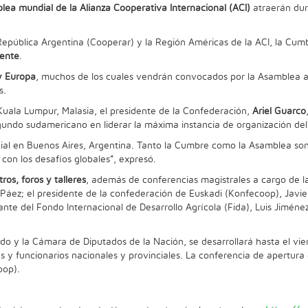
lea mundial de la Alianza Cooperativa Internacional (ACI)
atraerán dur
epública Argentina (Cooperar) y la Región Américas de la ACI, la Cumb
nente
.
 y Europa
, muchos de los cuales vendrán convocados por la Asamblea an
s.
Kuala Lumpur, Malasia, el presidente de la Confederación,
Ariel Guarco
segundo sudamericano en liderar la máxima instancia de organización del
dial en Buenos Aires, Argentina. Tanto la Cumbre como la Asamblea so
on los desafíos globales”, expresó.
os, foros y talleres
, además de conferencias magistrales a cargo de l
Páez; el presidente de la confederación de Euskadi (Konfecoop), Javie
e del Fondo Internacional de Desarrollo Agrícola (Fida), Luis Jiménez;
o y la Cámara de Diputados de la Nación, se desarrollará hasta el vie
es y funcionarios nacionales y provinciales. La conferencia de apertur
oop).