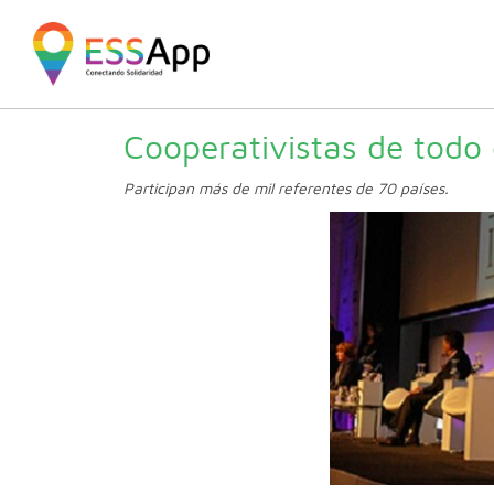
Pasar al contenido principal
Jump to main content
Cooperativistas de todo
Participan más de mil referentes de 70 países.