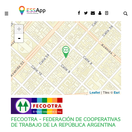
Pasar al contenido principal
Jump to main content
+
-
| Tiles ©
Leaflet
Esri
FECOOTRA - FEDERACIÓN DE COOPERATIVAS
DE TRABAJO DE LA REPÚBLICA ARGENTINA